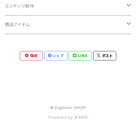
関西地方
コンテンツ制作
大阪府
広告動画制作
商品アイテム
兵庫県
15秒
広告画像制作
10インチ
保存
シェア
LINE
ポスト
京都府
30秒
23インチ
滋賀県
60秒
42インチ
奈良県
© Digimoni-SHOP
三重県
Powered by
和歌山県