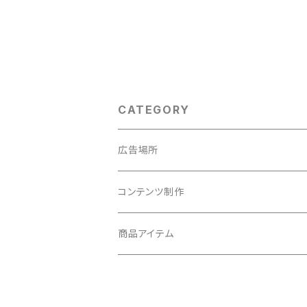
CATEGORY
広告場所
関西地方
コンテンツ制作
大阪府
広告動画制作
商品アイテム
兵庫県
15秒
広告画像制作
10インチ