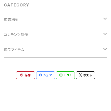
CATEGORY
広告場所
関西地方
コンテンツ制作
大阪府
広告動画制作
商品アイテム
兵庫県
15秒
広告画像制作
10インチ
保存
シェア
LINE
ポスト
京都府
30秒
23インチ
滋賀県
60秒
42インチ
奈良県