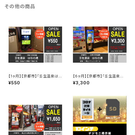
その他の商品
【1ヶ月】【京都市】「壬生温泉は
【6ヶ月】【京都市】「壬生温泉は
なの湯」お風呂への階段１階踊
なの湯」１階エントランスホー
¥550
¥3,300
り場 1枠15秒・3時間24回放
ル 1枠15秒・3時間24回放映/1
映/1日 ＜42インチ／１面／縦
日 ＜42インチ／１面／縦型＞
型＞