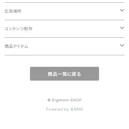
広告場所
関西地方
コンテンツ制作
大阪府
広告動画制作
商品アイテム
兵庫県
15秒
広告画像制作
10インチ
商品一覧に戻る
京都府
30秒
23インチ
滋賀県
60秒
42インチ
© Digimoni-SHOP
Powered by
奈良県
三重県