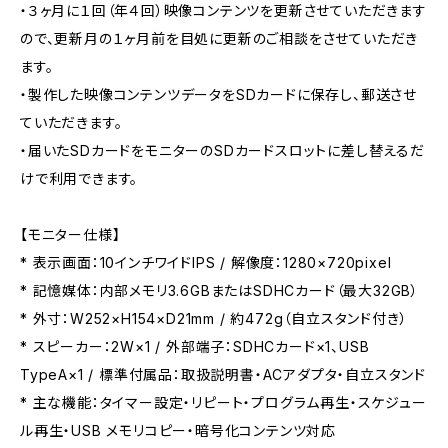
・３ヶ月に１回（年４回）映像コンテンツを更新させていただきます
ので、更新月の１ヶ月前を目処に更新のご相談をさせていただき
ます。
・製作した映像コンテンツデータをSDカードに保存し、郵送させ
ていただきます。
・届いたSDカードをモニターのSDカードスロットに差し替えるだ
けで利用できます。
【モニター仕様】
* 表示画面：10インチワイドIPS / 解像度：1280×720pixel
* 記憶媒体：内部メモリ3.6GBまたはSDHCカード（最大32GB）
* 外寸：W252×H154×D21mm / 約472g（自立スタンド付き）
* スピーカー：2W×1 / 外部端子：SDHCカード×1、USB
TypeA×1 / 標準付属品：取扱説明書・ACアダプタ・自立スタンド
* 主な機能：タイマー設定・リピート・プログラム再生・スケジュー
ル再生・USB メモリコピー・暗号化コンテンツ対応