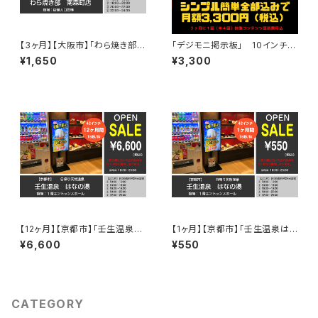
【3ヶ月】【大阪市】「わら焼き部南
「デジモニ掲示板」 10インチ
森町店」店舗入口左横 1枠15
業務用自立スタンド付き白色
¥1,650
¥3,300
秒・2時間16回放映/1日 ＜42
インチ／１面／縦型＞
【12ヶ月】【京都市】「壬生温泉は
【1ヶ月】【京都市】「壬生温泉は
なの湯」１階エントランスホー
なの湯」１階エントランスホー
¥6,600
¥550
ル 1枠15秒・3時間24回放映/1
ル 1枠15秒・3時間24回放映/1
日 ＜42インチ／１面／縦型＞
日 ＜42インチ／１面／縦型＞
CATEGORY